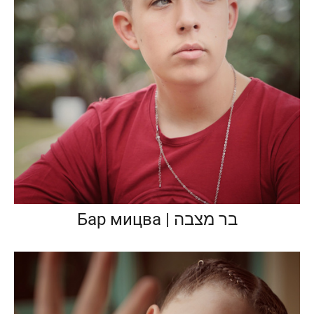
Бар мицва | בר מצבה