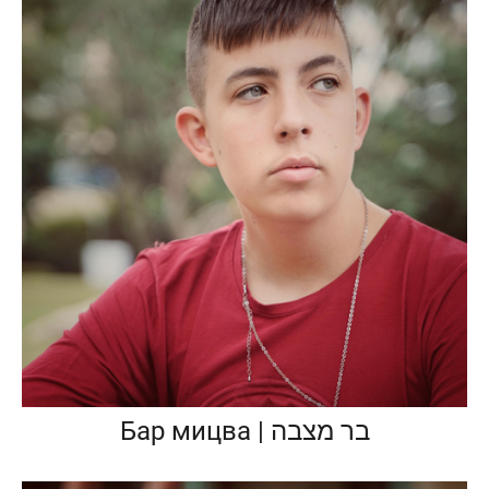
Бар мицва | בר מצבה