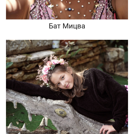
Бат Мицва